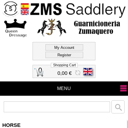
Official Store Zms
Saddlery
Shopping Cart
0
0,00 €
MENU
HORSE