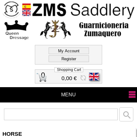
Official Store Zms
Saddlery
Shopping Cart
0
0,00 €
MENU
HORSE