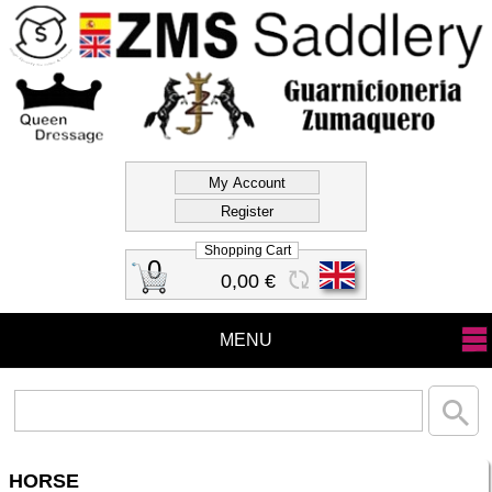
Official Store Zms
Saddlery
Shopping Cart
0
0,00 €
MENU
HORSE