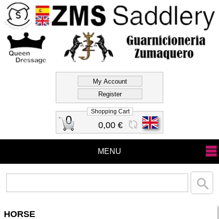
Official Store Zms
Saddlery
Shopping Cart
0
0,00 €
MENU
HORSE