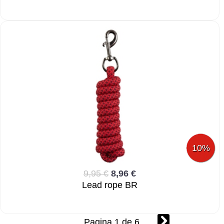
10%
9,95 €
8,96 €
Lead rope BR
Pagina 1 de 6