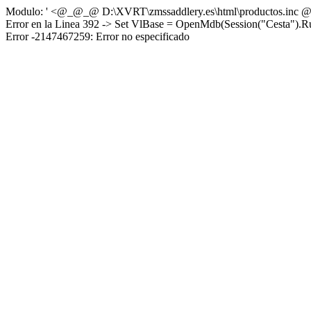
Modulo: ' <@_@_@ D:\XVRT\zmssaddlery.es\html\productos.in
Error en la Linea 392 -> Set VlBase = OpenMdb(Session("Cesta").R
Error -2147467259: Error no especificado