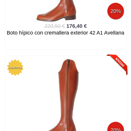
20%
220,50 €
176,40 €
Boto hípico con cremallera exterior 42 A1 Avellana
Liquidacion
20%