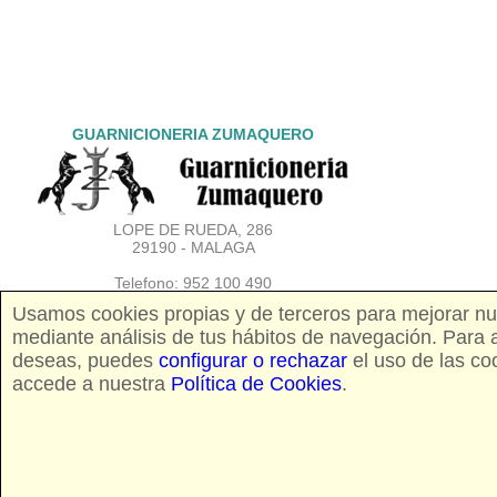
GUARNICIONERIA ZUMAQUERO
LOPE DE RUEDA, 286
29190 - MALAGA
Telefono: 952 100 490
Movil: 667 650 391
Usamos cookies propias y de terceros para mejorar nues
mediante análisis de tus hábitos de navegación. Para ac
E-Mail:
info@zmszumaquero.com
deseas, puedes
configurar o rechazar
el uso de las co
http://www.zmssaddlery.es
accede a nuestra
Política de Cookies
.
LUNES A VIERNES:
9:30 - 14:00 y 17:00 a 20:30
SABADOS:
9:30 - 14:00