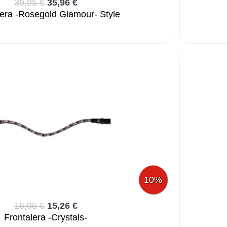
39,95 €
35,96 €
lera -Rosegold Glamour- Style
10%
16,95 €
15,26 €
Frontalera -Crystals-