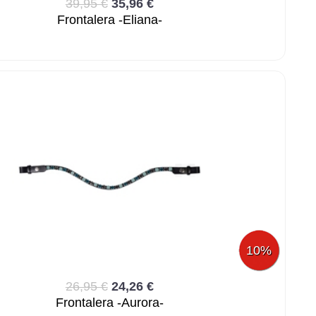
39,95 €
35,96 €
Frontalera -Eliana-
10%
26,95 €
24,26 €
Frontalera -Aurora-