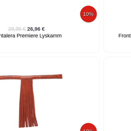
10%
29,95 €
26,96 €
ntalera Premiere Lyskamm
Front