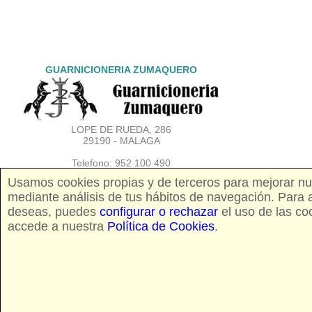
GUARNICIONERIA ZUMAQUERO
LOPE DE RUEDA, 286
29190 - MALAGA
Telefono: 952 100 490
Movil: 667 650 391
Usamos cookies propias y de terceros para mejorar nues
mediante análisis de tus hábitos de navegación. Para ac
E-Mail:
info@zmszumaquero.com
deseas, puedes
configurar o rechazar
el uso de las co
http://www.zmssaddlery.es
accede a nuestra
Política de Cookies
.
LUNES A VIERNES:
9:30 - 14:00 y 17:00 a 20:30
SABADOS:
9:30 - 14:00