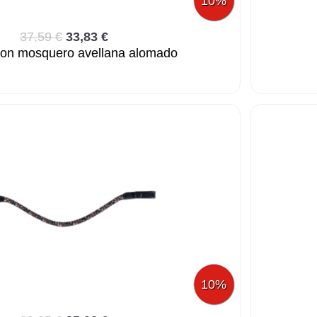
10%
37,59 €
33,83 €
con mosquero avellana alomado
10%