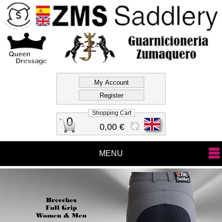
ZMS Saddlery
Official Store Zms
Saddlery
Shopping Cart
0
0,00 €
MENU